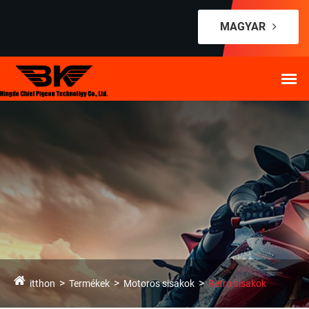
MAGYAR
itthon
Termékek
Motoros sisakok
Retro sisakok