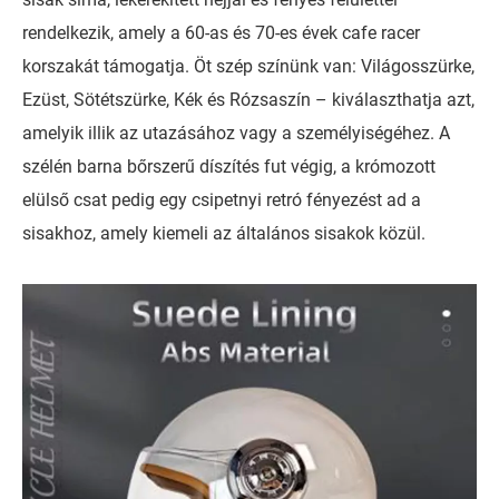
rendelkezik, amely a 60-as és 70-es évek cafe racer
korszakát támogatja. Öt szép színünk van: Világosszürke,
Ezüst, Sötétszürke, Kék és Rózsaszín – kiválaszthatja azt,
amelyik illik az utazásához vagy a személyiségéhez. A
szélén barna bőrszerű díszítés fut végig, a krómozott
elülső csat pedig egy csipetnyi retró fényezést ad a
sisakhoz, amely kiemeli az általános sisakok közül.