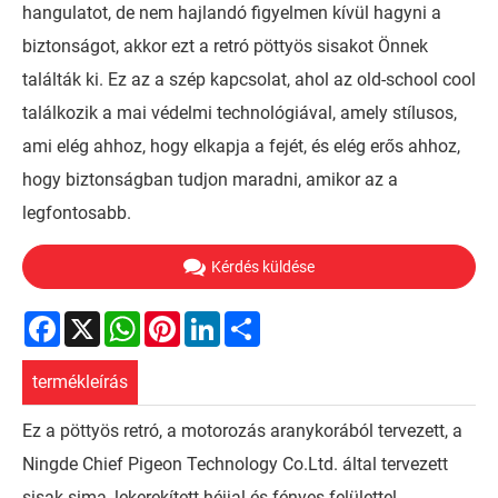
hangulatot, de nem hajlandó figyelmen kívül hagyni a
biztonságot, akkor ezt a retró pöttyös sisakot Önnek
találták ki. Ez az a szép kapcsolat, ahol az old-school cool
találkozik a mai védelmi technológiával, amely stílusos,
ami elég ahhoz, hogy elkapja a fejét, és elég erős ahhoz,
hogy biztonságban tudjon maradni, amikor az a
legfontosabb.
Kérdés küldése
Facebook
X
WhatsApp
Pinterest
LinkedIn
Share
termékleírás
Ez a pöttyös retró, a motorozás aranykorából tervezett, a
Ningde Chief Pigeon Technology Co.Ltd. által tervezett
sisak sima, lekerekített héjjal és fényes felülettel