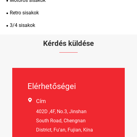
Motoros sisakok
Retro sisakok
3/4 sisakok
Kérdés küldése
Elérhetőségei

Cím
402D ,4F, No.3, Jinshan
South Road, Chengnan
District, Fu'an, Fujian, Kína