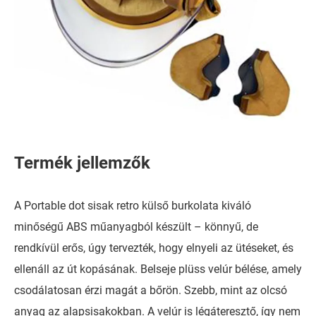
Termék jellemzők
A Portable dot sisak retro külső burkolata kiváló
minőségű ABS műanyagból készült – könnyű, de
rendkívül erős, úgy tervezték, hogy elnyeli az ütéseket, és
ellenáll az út kopásának. Belseje plüss velúr bélése, amely
csodálatosan érzi magát a bőrön. Szebb, mint az olcsó
anyag az alapsisakokban. A velúr is légáteresztő, így nem