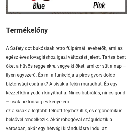
Termékelőny
A Safety dot bukósisak retro fülpárnái levehetők, ami az
egész éves lovagláshoz igazi változást jelent. Tartsa bent
őket a hűvös reggelekre, vegye ki őket, amikor süt a nap –
ilyen egyszerű. És mi a funkciója a piros gyorskioldó
biztonsági csatnak? A sisak a fején maradhat. És egy
kézzel könnyedén kinyithatja. Nincs babrálás, nincs gond
– csak biztonság és kényelem.
ez a sisak a legtöbb felnőtt fejéhez illik, és ergonomikus
belsővel rendelkezik. Akár robogóval száguldozik a
városban, akár egy hétvégi kirándulásra indul az