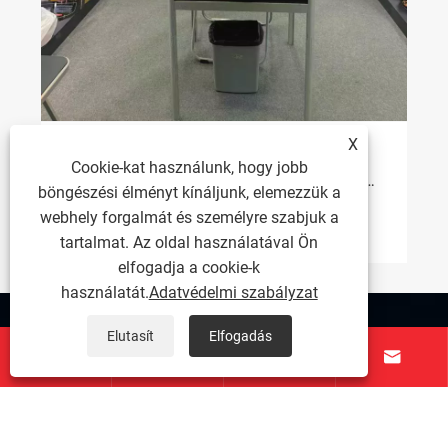
X
A 2026-os sisakszabályozás hivatalosan
Cookie-kat használunk, hogy jobb
hatályba lép: az ECE22.06 szabvány teljesen
böngészési élményt kínáljunk, elemezzük a
kiépül, a régi sisakok fokozatosan
webhely forgalmát és személyre szabjuk a
Mutass többet >>
megszűnnek
tartalmat. Az oldal használatával Ön
elfogadja a cookie-k
használatát.
Adatvédelmi szabályzat
Rólunk
Elutasít
Elfogadás




Termékek
Lépjen kapcsolatba velünk