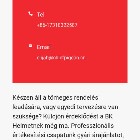

Tel
+86-17318322587

Email
elijah@chiefpigeon.cn
Készen áll a tömeges rendelés
leadására, vagy egyedi tervezésre van
szüksége? Küldjön érdeklődést a BK
Helmetnek még ma. Professzionális
értékesítési csapatunk gyári árajánlatot,